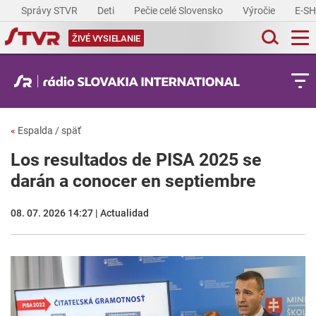
Správy STVR
Deti
Pečie celé Slovensko
Výročie
E-S
ŽIVÉ VYSIELANIE
«
Espalda / späť
Los resultados de PISA 2025 se
darán a conocer en septiembre
08. 07. 2026 14:27 | Actualidad