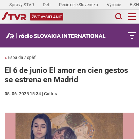
Správy STVR
Deti
Pečie celé Slovensko
Výročie
E-S
ŽIVÉ VYSIELANIE
«
Espalda / späť
El 6 de junio El amor en cien gestos
se estrena en Madrid
05. 06. 2025 15:34 | Cultura