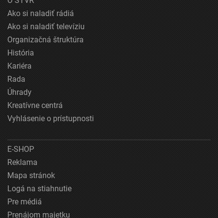
O STVR
Ako si naladiť rádiá
Ako si naladiť televíziu
Organizačná štruktúra
História
Kariéra
Rada
Úhrady
Kreatívne centrá
Vyhlásenie o prístupnosti
E-SHOP
Reklama
Mapa stránok
Logá na stiahnutie
Pre médiá
Prenájom majetku