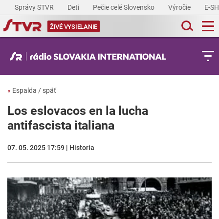
Správy STVR
Deti
Pečie celé Slovensko
Výročie
E-S
ŽIVÉ VYSIELANIE
«
Espalda / späť
Los eslovacos en la lucha
antifascista italiana
07. 05. 2025 17:59 | Historia