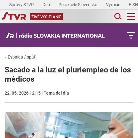
Správy STVR
Deti
Pečie celé Slovensko
Výročie
E-S
ŽIVÉ VYSIELANIE
«
Espalda / späť
Sacado a la luz el pluriempleo de los
médicos
22. 05. 2026 12:15 | Tema del día