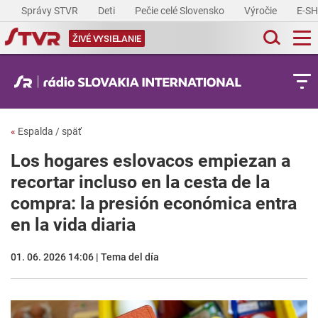
Správy STVR
Deti
Pečie celé Slovensko
Výročie
E-S
ŽIVÉ VYSIELANIE
«
Espalda / späť
Los hogares eslovacos empiezan a
recortar incluso en la cesta de la
compra: la presión económica entra
en la vida diaria
01. 06. 2026 14:06 | Tema del día