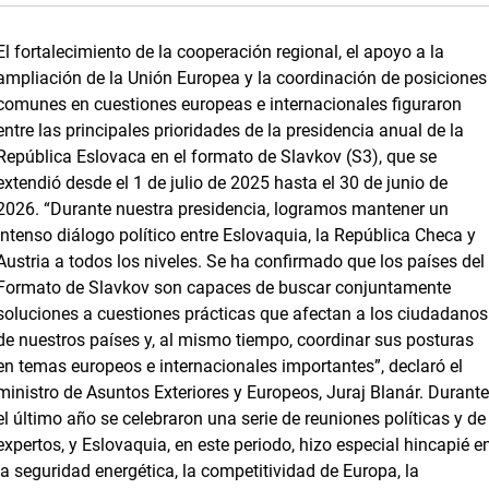
El fortalecimiento de la cooperación regional, el apoyo a la
ampliación de la Unión Europea y la coordinación de posiciones
comunes en cuestiones europeas e internacionales figuraron
entre las principales prioridades de la presidencia anual de la
República Eslovaca en el formato de Slavkov (S3), que se
extendió desde el 1 de julio de 2025 hasta el 30 de junio de
2026. “Durante nuestra presidencia, logramos mantener un
intenso diálogo político entre Eslovaquia, la República Checa y
Austria a todos los niveles. Se ha confirmado que los países del
Formato de Slavkov son capaces de buscar conjuntamente
soluciones a cuestiones prácticas que afectan a los ciudadanos
de nuestros países y, al mismo tiempo, coordinar sus posturas
en temas europeos e internacionales importantes”, declaró el
ministro de Asuntos Exteriores y Europeos, Juraj Blanár. Durant
el último año se celebraron una serie de reuniones políticas y de
expertos, y Eslovaquia, en este periodo, hizo especial hincapié e
la seguridad energética, la competitividad de Europa, la