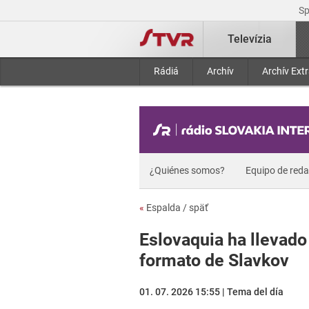
S
Televízia
Rádiá
Archív
Archív Ext
¿Quiénes somos?
Equipo de red
«
Espalda / späť
Eslovaquia ha llevado
formato de Slavkov
01. 07. 2026 15:55 | Tema del día