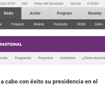
právy STVR
Deti
Pečie celé Slovensko
Výročie
E-SHOP
Rádio
Archív
Program
Novinky
ra
Program
Relácie
Podcasty
SOSR
DAB+
acción
Programas
Proyectos
Contactos
¿Cómo escucha
 a cabo con éxito su presidencia en el