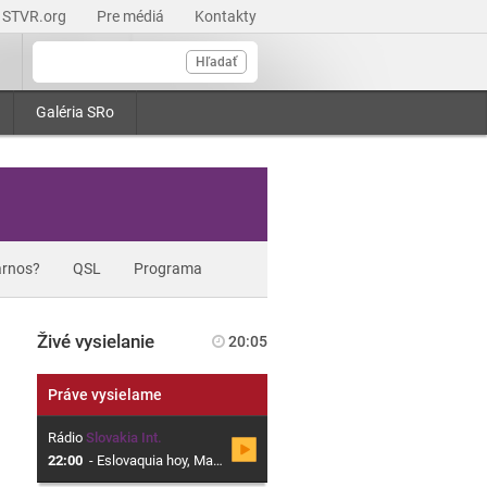
STVR.org
Pre médiá
Kontakty
Hľadať
Galéria SRo
rnos?
QSL
Programa
Živé vysielanie
20:05
Práve vysielame
Rádio
Slovakia Int.
22:00
-
Eslovaquia hoy, Magazín sobre Eslovaquia