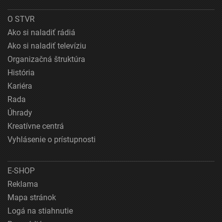
O STVR
Ako si naladiť rádiá
Ako si naladiť televíziu
Organizačná štruktúra
História
Kariéra
Rada
Úhrady
Kreatívne centrá
Vyhlásenie o prístupnosti
E-SHOP
Reklama
Mapa stránok
Logá na stiahnutie