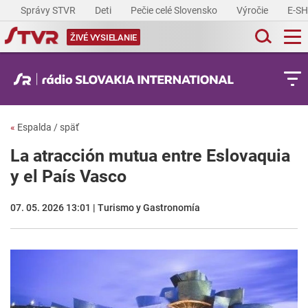
Správy STVR
Deti
Pečie celé Slovensko
Výročie
E-S
ŽIVÉ VYSIELANIE
«
Espalda / späť
La atracción mutua entre Eslovaquia
y el País Vasco
07. 05. 2026 13:01 | Turismo y Gastronomía