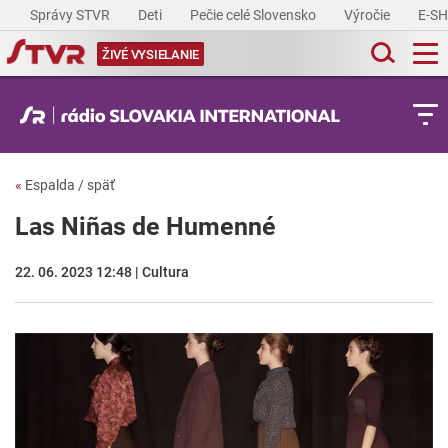
Správy STVR
Deti
Pečie celé Slovensko
Výročie
E-S
ŽIVÉ VYSIELANIE
«
Espalda / späť
Las Niñas de Humenné
22. 06. 2023 12:48 | Cultura