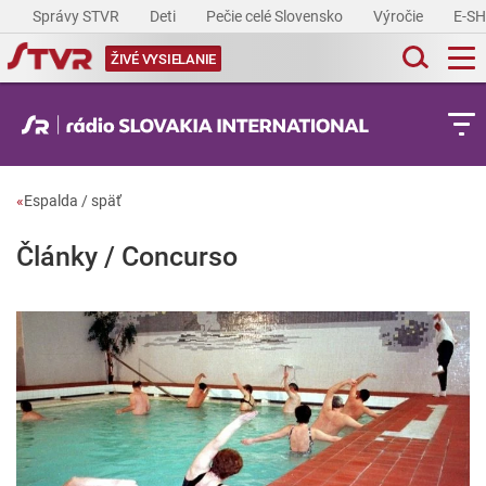
Správy STVR
Deti
Pečie celé Slovensko
Výročie
E-S
ŽIVÉ VYSIELANIE
«
Espalda / späť
Články / Concurso